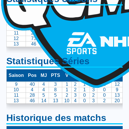
Saison
Rank
Pos
MJ
PTS
V
D
DP
B
BA
9
40
D
28
35
13
12
3
3
2
10
4
C
31
122
22
6
3
50
5
11
28
C
17
42
10
7
0
21
4
12
73
D
6
7
4
2
0
0
0
13
46
D
59
70
25
29
5
19
3
Statistiques Séries
Saison
Pos
MJ
PTS
V
D
DP
B
BAN
AN
B
9
40
4
3
1
2
1
1
1
12
10
4
4
8
1
2
1
3
0
9
11
28
5
5
2
3
0
2
0
13
13
46
14
13
10
4
0
3
2
20
Historique des matchs