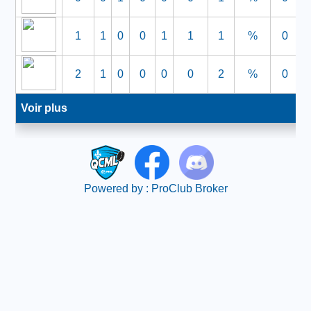
1
1
0
0
1
1
1
%
0
2
1
0
0
0
0
2
%
0
Voir plus
Powered by :
ProClub Broker