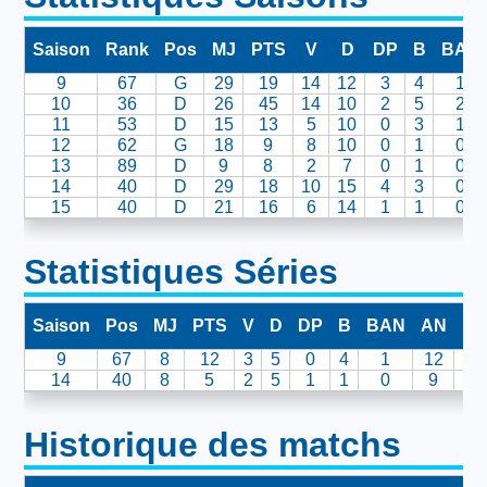
Saison
Rank
Pos
MJ
PTS
V
D
DP
B
BAN
9
67
G
29
19
14
12
3
4
1
10
36
D
26
45
14
10
2
5
2
11
53
D
15
13
5
10
0
3
1
12
62
G
18
9
8
10
0
1
0
13
89
D
9
8
2
7
0
1
0
14
40
D
29
18
10
15
4
3
0
15
40
D
21
16
6
14
1
1
0
Statistiques Séries
Saison
Pos
MJ
PTS
V
D
DP
B
BAN
AN
BI
9
67
8
12
3
5
0
4
1
12
1
14
40
8
5
2
5
1
1
0
9
0
Historique des matchs