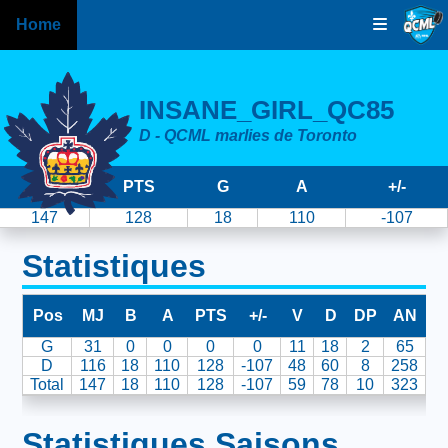
Home
INSANE_GIRL_QC85
D - QCML marlies de Toronto
MJ
PTS
G
A
+/-
147
128
18
110
-107
Statistiques
Pos
MJ
B
A
PTS
+/-
V
D
DP
AN
B
G
31
0
0
0
0
11
18
2
65
D
116
18
110
128
-107
48
60
8
258
Total
147
18
110
128
-107
59
78
10
323
Statistiques Saisons